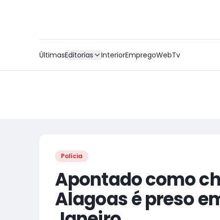
Últimas
Editorias
Interior
Emprego
WebTv
Polícia
Apontado como che
Alagoas é preso em
Janeiro