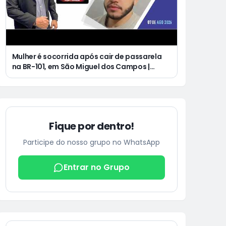
Mulher é socorrida após cair de passarela
na BR-101, em São Miguel dos Campos |
Jovem de 25 anos morre após acidente de
moto no Distrito Luziápolis, em Campo
Alegre
Fique por dentro!
Participe do nosso grupo no WhatsApp
Entrar no Grupo