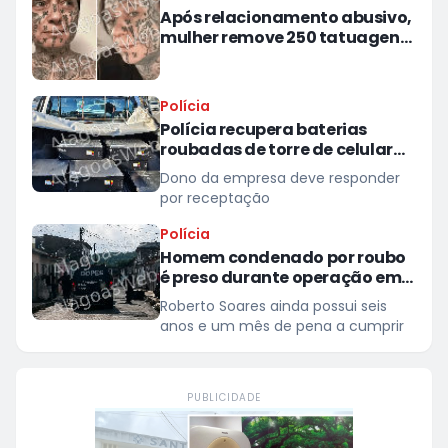
Após relacionamento abusivo,
mulher remove 250 tatuagens
feitas à força pelo ex
Polícia
Polícia recupera baterias
roubadas de torre de celular
em provedor de internet em
Dono da empresa deve responder
Teotônio Vilela
por receptação
Polícia
Homem condenado por roubo
é preso durante operação em
São Miguel dos Campos
Roberto Soares ainda possui seis
anos e um mês de pena a cumprir
PUBLICIDADE