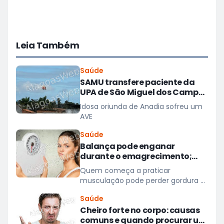
Leia Também
Saúde
SAMU transfere paciente da
UPA de São Miguel dos Campos
para hospital em Maceió
Idosa oriunda de Anadia sofreu um
AVE
Saúde
Balança pode enganar
durante o emagrecimento;
entenda três motivos
Quem começa a praticar
musculação pode perder gordura e
ganhar massa muscular sem
Saúde
observar uma queda significativa
Cheiro forte no corpo: causas
na balança
comuns e quando procurar um