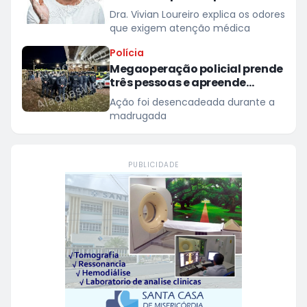
médico
Dra. Vivian Loureiro explica os odores
que exigem atenção médica
Polícia
Megaoperação policial prende
três pessoas e apreende
drogas e arma em São Miguel
Ação foi desencadeada durante a
dos Campos
madrugada
PUBLICIDADE