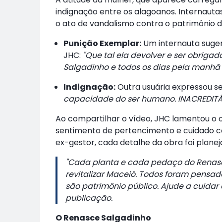
indignação entre os alagoanos. Internauta
o ato de vandalismo contra o patrimônio d
Punição Exemplar:
Um internauta suger
JHC:
"Que tal ela devolver e ser obriga
Salgadinho e todos os dias pela manhã i
Indignação:
Outra usuária expressou s
capacidade do ser humano. INACREDITÁV
Ao compartilhar o vídeo, JHC lamentou o o
sentimento de pertencimento e cuidado c
ex-gestor, cada detalhe da obra foi planej
"Cada planta e cada pedaço do Renasc
revitalizar Maceió. Todos foram pensa
são patrimônio público. Ajude a cuidar
publicação.
O Renasce Salgadinho