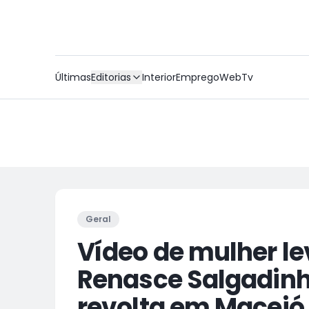
Últimas
Editorias
Interior
Emprego
WebTv
Geral
Vídeo de mulher l
Renasce Salgadinho
revolta em Maceió