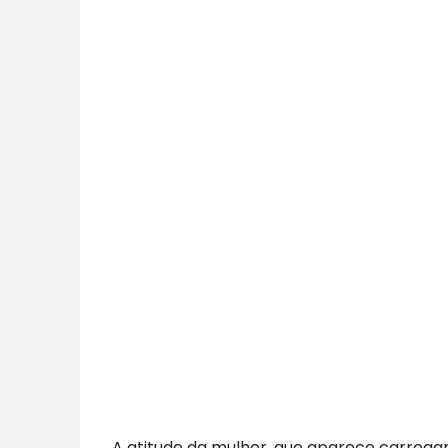
A atitude da mulher, que aparece carrega