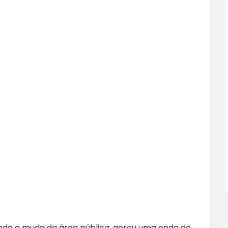
ndo a muda da área pública, gerou uma onda de