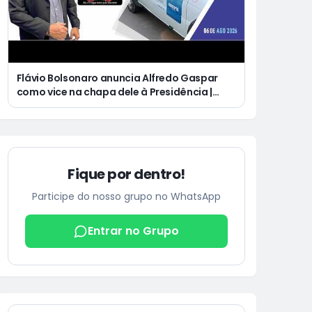
Flávio Bolsonaro anuncia Alfredo Gaspar
como vice na chapa dele à Presidência |
Justiça condena Equatorial a pagar R$ 3 mil
a cliente que ficou cinco dias sem energia
Fique por dentro!
Participe do nosso grupo no WhatsApp
Entrar no Grupo