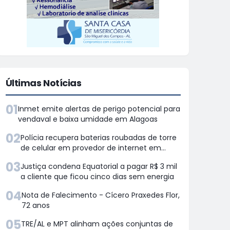
Últimas Notícias
01
Inmet emite alertas de perigo potencial para
vendaval e baixa umidade em Alagoas
02
Polícia recupera baterias roubadas de torre
de celular em provedor de internet em
Teotônio Vilela
03
Justiça condena Equatorial a pagar R$ 3 mil
a cliente que ficou cinco dias sem energia
04
Nota de Falecimento - Cícero Praxedes Flor,
72 anos
05
TRE/AL e MPT alinham ações conjuntas de