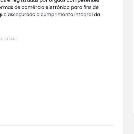
adas e registradas por órgãos competentes
formas de comércio eletrônico para fins de
 que assegurado o cumprimento integral da
BLICIDADE