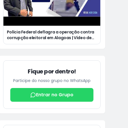
Polícia Federal deflagra a operação contra
corrupção eleitoral em Alagoas | Vídeo de
homem defecando durante missa gera
revolta e indignação nas redes sociais
Fique por dentro!
Participe do nosso grupo no WhatsApp
Entrar no Grupo