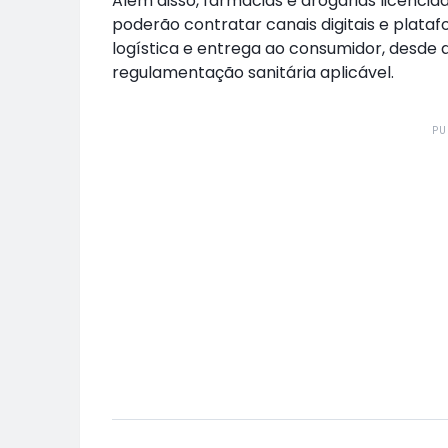
Além disso, farmácias e drogarias licenci
poderão contratar canais digitais e plata
logística e entrega ao consumidor, desde
regulamentação sanitária aplicável.
PU