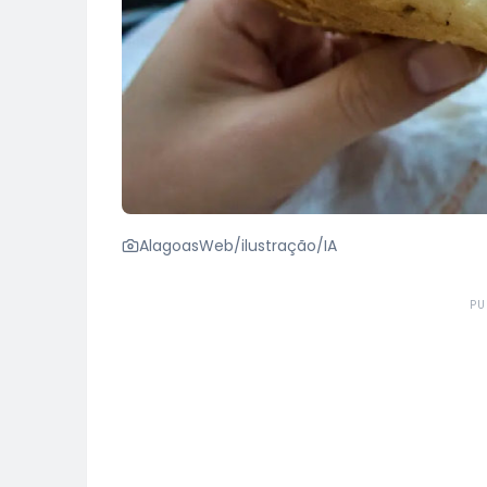
AlagoasWeb/ilustração/IA
PU