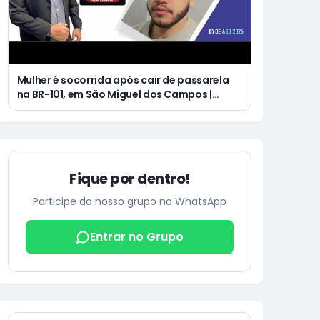
Mulher é socorrida após cair de passarela
na BR-101, em São Miguel dos Campos |
Jovem de 25 anos morre após acidente de
moto no Distrito Luziápolis, em Campo
Alegre
Fique por dentro!
Participe do nosso grupo no WhatsApp
Entrar no Grupo