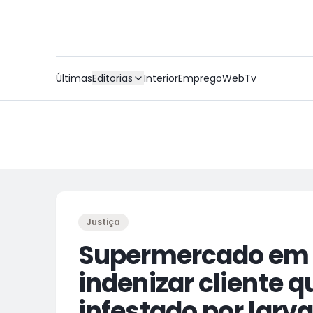
Últimas
Editorias
Interior
Emprego
WebTv
Justiça
Supermercado em 
indenizar cliente 
infestado por larv