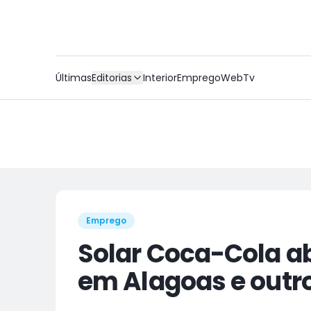
Últimas
Editorias
Interior
Emprego
WebTv
Emprego
Solar Coca-Cola ab
em Alagoas e outr