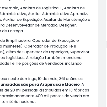
exemplo, Analista de Logística III, Analista de
dministrativo, Auxiliar Administrativo Aprendiz,
a, Auxiliar de Expedição, Auxiliar de Manutenção e
ara Desenvolvedor de Mercado, Designer,
a de Entrega.
 de Empilhadeira, Operador de Execução e
 mulheres), Operador de Produção I e II,
), além de Supervisor de Expedição, Supervisor
ões Logísticas. A relação também menciona
de I e II e posições de Vendedor, incluindo
esa neste domingo, 10 de maio, 361 anúncios
unciadas são para Arapiraca e Maceió
. A
 de 20 mil pessoas, distribuídas em 13 fábricas
 a aproximadamente 400 mil pontos de venda em
erritório nacional.