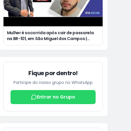
Mulher é socorrida após cair de passarela
na BR-101, em São Miguel dos Campos |
Jovem de 25 anos morre após acidente de
moto no Distrito Luziápolis, em Campo
Alegre
Fique por dentro!
Participe do nosso grupo no WhatsApp
Entrar no Grupo