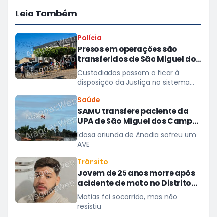
Leia Também
Polícia
Presos em operações são
transferidos de São Miguel dos
Campos para presídios
Custodiados passam a ficar à
disposição da Justiça no sistema
prisional
Saúde
SAMU transfere paciente da
UPA de São Miguel dos Campos
para hospital em Maceió
Idosa oriunda de Anadia sofreu um
AVE
Trânsito
Jovem de 25 anos morre após
acidente de moto no Distrito
Luziápolis, em Campo Alegre
Matias foi socorrido, mas não
resistiu