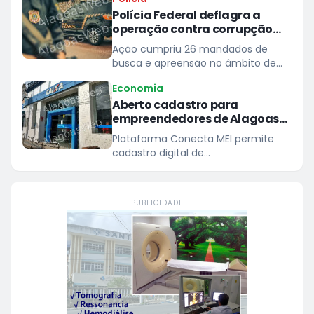
de jovens aprendizes passou de
Polícia Federal deflagra a
6.642 para 7.515
operação contra corrupção
eleitoral em Alagoas
Ação cumpriu 26 mandados de
busca e apreensão no âmbito de
investigação sobre listas paralelas e
Economia
mecanismos informais de
Aberto cadastro para
agendamento em hospital
empreendedores de Alagoas
prestarem serviços à Caixa
Plataforma Conecta MEI permite
cadastro digital de
microempreendedores individuais
para atender demandas de
pequeno porte das unidades do
PUBLICIDADE
banco