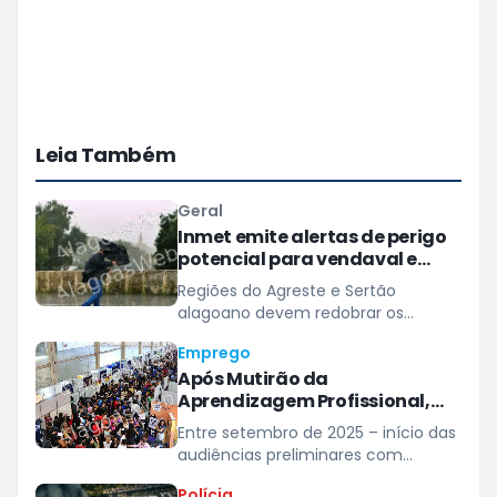
Leia Também
Geral
Inmet emite alertas de perigo
potencial para vendaval e
baixa umidade em Alagoas
Regiões do Agreste e Sertão
alagoano devem redobrar os
cuidados com ventos de até 60
Emprego
km/h
Após Mutirão da
Aprendizagem Profissional,
Alagoas registra aumento de
Entre setembro de 2025 – início das
mais de 800 jovens aprendizes
audiências preliminares com
contratados
empresas – e abril deste ano, saldo
Polícia