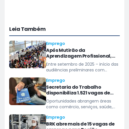
Leia Também
Emprego
Após Mutirão da
Aprendizagem Profissional,
Alagoas registra aumento de
Entre setembro de 2025 – início das
mais de 800 jovens aprendizes
audiências preliminares com
contratados
empresas – e abril deste ano, saldo
Emprego
de jovens aprendizes passou de
Secretaria do Trabalho
6.642 para 7.515
disponibiliza 1.521 vagas de
emprego pelo Sine Maceió
Oportunidades abrangem áreas
como comércio, serviços, saúde,
construção civil, logística e indústria
Emprego
BRK abre mais de 15 vagas de