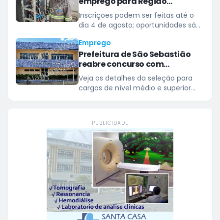
emprego para Região
Metropolitana de Maceió
Inscrições podem ser feitas até o
dia 4 de agosto; oportunidades são
para as áreas de Operação,
Emprego
Engenharia e Administração
Prefeitura de São Sebastião
reabre concurso com
remunerações de até R$
Veja os detalhes da seleção para
5.000,00
cargos de nível médio e superior
com jornadas de até 40 horas
semanais
PUBLICIDADE