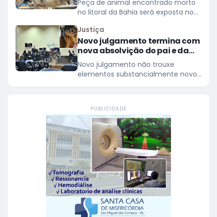
Peça de animal encontrado morto
no litoral da Bahia será exposta no
Centro de Cultura e Extensão
Justiça
Universitária da Ufal em Penedo
Novo julgamento termina com
nova absolvição do pai e da
madrasta de Allexia Sophia
Novo julgamento não trouxe
em São Miguel dos Campos
elementos substancialmente novos
em relação ao processo anterior
PUBLICIDADE