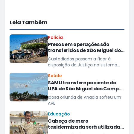
Leia Também
Polícia
Presos em operações são
transferidos de São Miguel dos
Campos para presídios
Custodiados passam a ficar à
disposição da Justiça no sistema
prisional
Saúde
SAMU transfere paciente da
UPA de São Miguel dos Campos
para hospital em Maceió
Idosa oriunda de Anadia sofreu um
AVE
Educação
Cabeça de mero
taxidermizada será utilizada
para educação ambiental