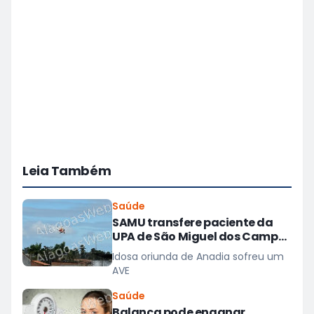
Leia Também
Saúde
SAMU transfere paciente da
UPA de São Miguel dos Campos
para hospital em Maceió
Idosa oriunda de Anadia sofreu um
AVE
Saúde
Balança pode enganar