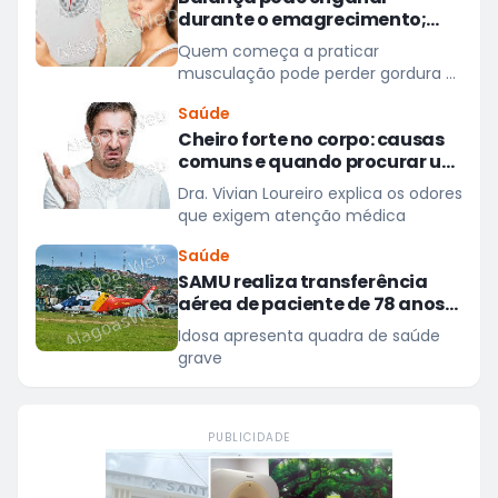
durante o emagrecimento;
entenda três motivos
Quem começa a praticar
musculação pode perder gordura e
ganhar massa muscular sem
Saúde
observar uma queda significativa
Cheiro forte no corpo: causas
na balança
comuns e quando procurar um
médico
Dra. Vivian Loureiro explica os odores
que exigem atenção médica
Saúde
SAMU realiza transferência
aérea de paciente de 78 anos
de São Miguel dos Campos
Idosa apresenta quadra de saúde
para hospital em Maceió
grave
PUBLICIDADE