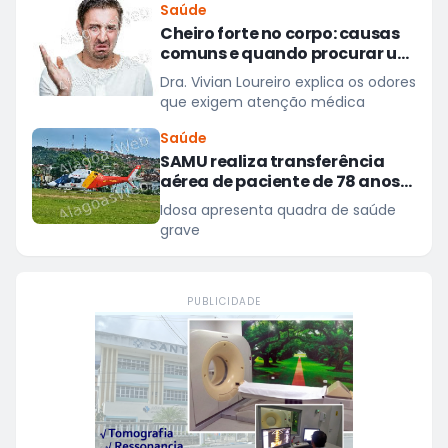
Saúde
observar uma queda significativa
Cheiro forte no corpo: causas
na balança
comuns e quando procurar um
médico
Dra. Vivian Loureiro explica os odores
que exigem atenção médica
Saúde
SAMU realiza transferência
aérea de paciente de 78 anos
de São Miguel dos Campos
Idosa apresenta quadra de saúde
para hospital em Maceió
grave
PUBLICIDADE