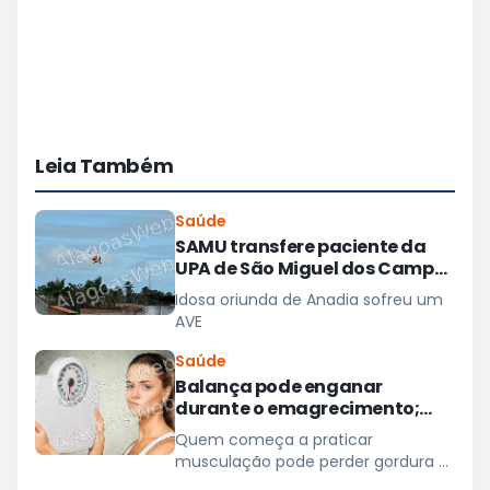
Leia Também
Saúde
SAMU transfere paciente da
UPA de São Miguel dos Campos
para hospital em Maceió
Idosa oriunda de Anadia sofreu um
AVE
Saúde
Balança pode enganar
durante o emagrecimento;
entenda três motivos
Quem começa a praticar
musculação pode perder gordura e
ganhar massa muscular sem