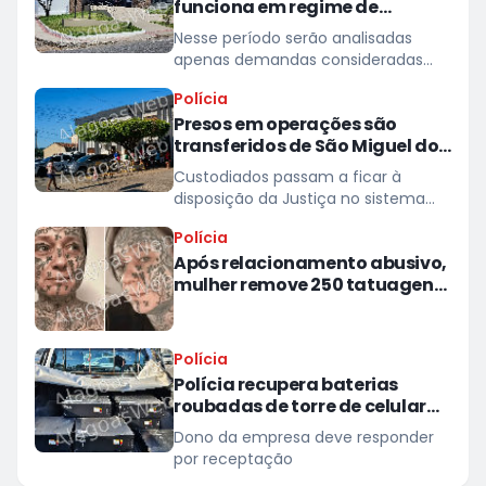
funciona em regime de
plantão nos dias 10 e 11 de
Nesse período serão analisadas
agosto
apenas demandas consideradas
urgentes; atividades e prazos
Polícia
processuais retornam na quarta
Presos em operações são
(12)
transferidos de São Miguel dos
Campos para presídios
Custodiados passam a ficar à
disposição da Justiça no sistema
prisional
Polícia
Após relacionamento abusivo,
mulher remove 250 tatuagens
feitas à força pelo ex
Polícia
Polícia recupera baterias
roubadas de torre de celular
em provedor de internet em
Dono da empresa deve responder
Teotônio Vilela
por receptação