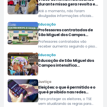
durante missa gera revolta e
indignação nas redes sociais
Até o momento, não foram
divulgadas informações oficiais
sobre as providências adotadas
Educação
pela Paróquia
Professores contratados de
São Miguel dos Campos
recebem aumento de mais de
Professores contratados vão
72% em seus salários
receber aumento seguindo o piso
nacional
Educação
Educação de São Miguel dos
Campos intensifica
mobilização para o CadEJA
Justiça
Eleições: o que é permitido e o
que é proibido nas redes
sociais
Para proteger os eleitores, o TSE
vem atualizando as regras para