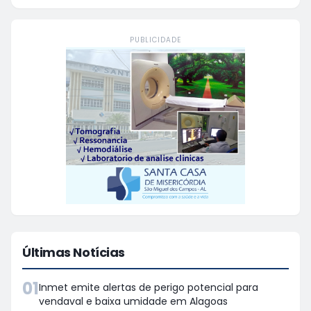
disciplinar, entre outros pontos, o
uso das redes sociais e da
inteligência artificial (IA) pelos
PUBLICIDADE
partidos, candidatos e provedores
de internet
Últimas Notícias
01
Inmet emite alertas de perigo potencial para
vendaval e baixa umidade em Alagoas