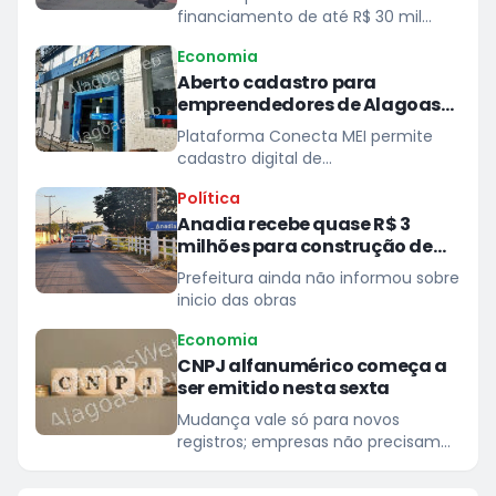
entregadores
financiamento de até R$ 30 mil
para entregadores parceiros da
Economia
plataforma
Aberto cadastro para
empreendedores de Alagoas
prestarem serviços à Caixa
Plataforma Conecta MEI permite
cadastro digital de
microempreendedores individuais
Política
para atender demandas de
Anadia recebe quase R$ 3
pequeno porte das unidades do
milhões para construção de
banco
casas populares
Prefeitura ainda não informou sobre
inicio das obras
Economia
CNPJ alfanumérico começa a
ser emitido nesta sexta
Mudança vale só para novos
registros; empresas não precisam
agir