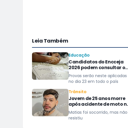
Leia Também
Educação
Candidatos do Encceja
2026 podem consultar o
cartão de inscrição
Provas serão neste aplicadas
no dia 23 em todo o país
Trânsito
Jovem de 25 anos morre
após acidente de moto n
Distrito Luziápolis, em
Matias foi socorrido, mas não
Campo Alegre
resistiu