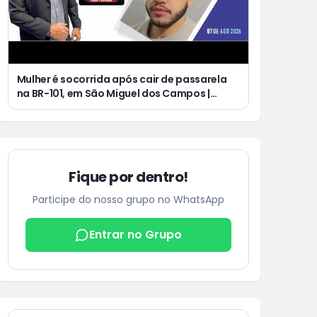
Mulher é socorrida após cair de passarela
na BR-101, em São Miguel dos Campos |
Jovem de 25 anos morre após acidente de
moto no Distrito Luziápolis, em Campo
Alegre
Fique por dentro!
Participe do nosso grupo no WhatsApp
Entrar no Grupo