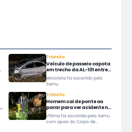
Trânsito
Veículo de passeio capota
em trecho da AL-101 entre
São Miguel dos Campos e
Motorista foi socorrido pelo
Barra
Samu
Trânsito
Homem cai de ponte ao
o
parar para ver acidente na
BR-101
Vítima foi socorrida pelo Samu
com apoio do Corpo de
Bombeiros