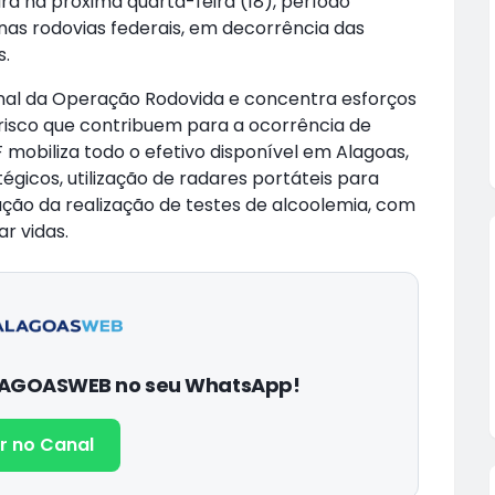
rá na próxima quarta-feira (18), período
nas rodovias federais, em decorrência das
s.
nal da Operação Rodovida e concentra esforços
 risco que contribuem para a ocorrência de
 mobiliza todo o efetivo disponível em Alagoas,
gicos, utilização de radares portáteis para
cação da realização de testes de alcoolemia, com
r vidas.
ALAGOASWEB no seu WhatsApp!
r no Canal