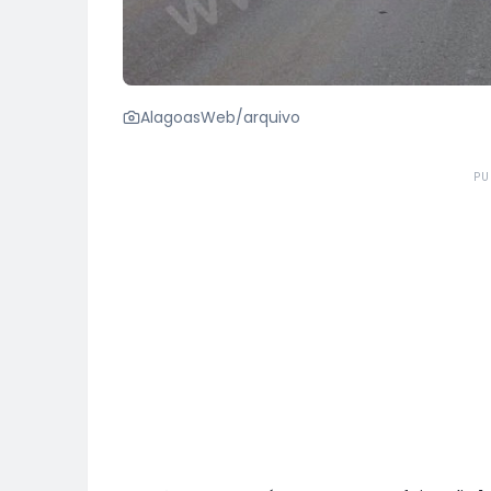
AlagoasWeb/arquivo
PU