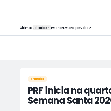
Últimas
Editorias
Interior
Emprego
WebTv
Trânsito
PRF inicia na quar
Semana Santa 202