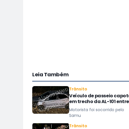
Leia Também
Trânsito
Veículo de passeio capo
em trecho da AL-101 entre
São Miguel dos Campos 
Motorista foi socorrido pelo
Barra
Samu
Trânsito