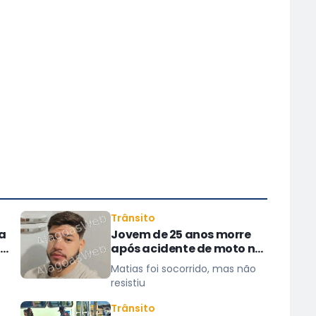
Trânsito
ta
Jovem de 25 anos morre
após acidente de moto no
e
Distrito Luziápolis, em
Matias foi socorrido, mas não
Campo Alegre
resistiu
Trânsito