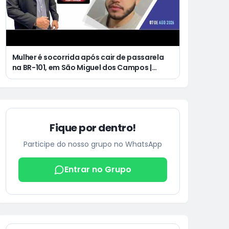
Mulher é socorrida após cair de passarela
na BR-101, em São Miguel dos Campos |
Jovem de 25 anos morre após acidente de
moto no Distrito Luziápolis, em Campo
Alegre
Fique por dentro!
Participe do nosso grupo no WhatsApp
Entrar no Grupo