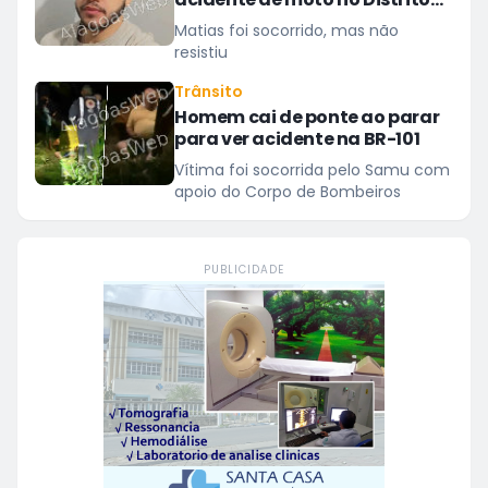
Luziápolis, em Campo Alegre
Matias foi socorrido, mas não
resistiu
Trânsito
Homem cai de ponte ao parar
para ver acidente na BR-101
Vítima foi socorrida pelo Samu com
apoio do Corpo de Bombeiros
PUBLICIDADE