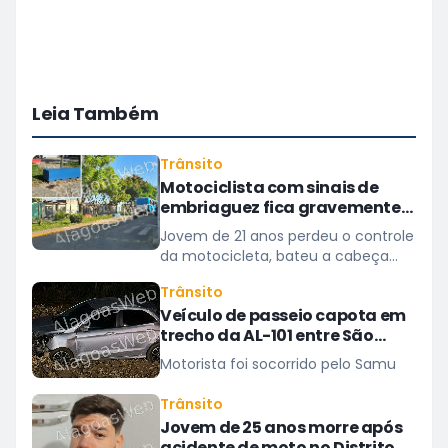
Leia Também
Trânsito
Motociclista com sinais de
embriaguez fica gravemente
ferido após acidente em São
Jovem de 21 anos perdeu o controle
Miguel dos Campos
da motocicleta, bateu a cabeça
em um banco de concreto
Trânsito
Veículo de passeio capota em
trecho da AL-101 entre São
Miguel dos Campos e Barra
Motorista foi socorrido pelo Samu
Trânsito
Jovem de 25 anos morre após
acidente de moto no Distrito