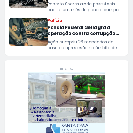
São Miguel dos Campos
Roberto Soares ainda possui seis
anos e um mês de pena a cumprir
Polícia
Polícia Federal deflagra a
operação contra corrupção
eleitoral em Alagoas
Ação cumpriu 26 mandados de
busca e apreensão no âmbito de
investigação sobre listas paralelas e
mecanismos informais de
agendamento em hospital
PUBLICIDADE