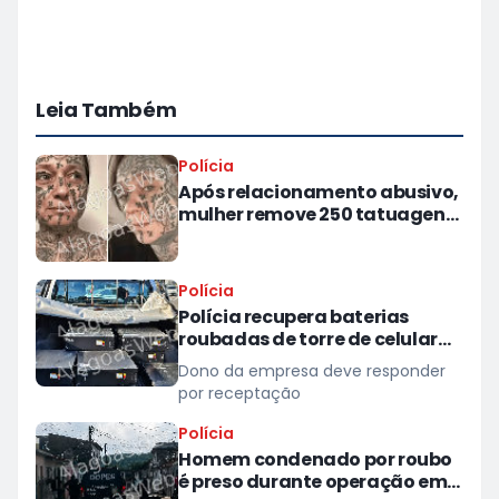
Leia Também
Polícia
Após relacionamento abusivo,
mulher remove 250 tatuagens
feitas à força pelo ex
Polícia
Polícia recupera baterias
roubadas de torre de celular
em provedor de internet em
Dono da empresa deve responder
Teotônio Vilela
por receptação
Polícia
Homem condenado por roubo
é preso durante operação em