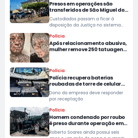
Presos em operações são
transferidos de São Miguel dos
Campos para presídios
Custodiados passam a ficar à
disposição da Justiça no sistema
prisional
Polícia
Após relacionamento abusivo,
mulher remove 250 tatuagens
feitas à força pelo ex
Polícia
Polícia recupera baterias
roubadas de torre de celular
em provedor de internet em
Dono da empresa deve responder
Teotônio Vilela
por receptação
Polícia
Homem condenado por roubo
é preso durante operação em
São Miguel dos Campos
Roberto Soares ainda possui seis