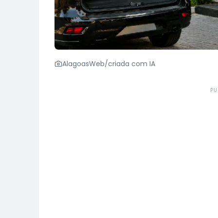
AlagoasWeb/criada com IA
PU