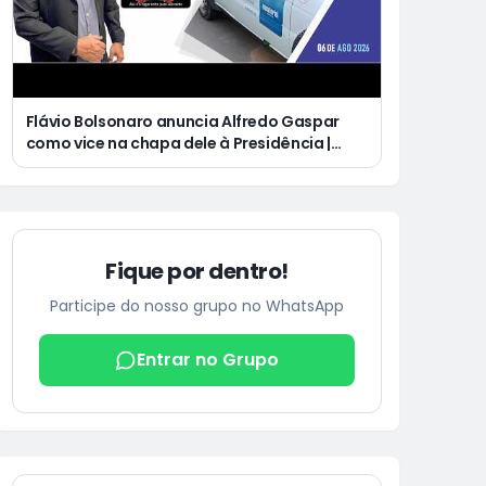
Flávio Bolsonaro anuncia Alfredo Gaspar
como vice na chapa dele à Presidência |
Justiça condena Equatorial a pagar R$ 3 mil
a cliente que ficou cinco dias sem energia
Fique por dentro!
Participe do nosso grupo no WhatsApp
Entrar no Grupo