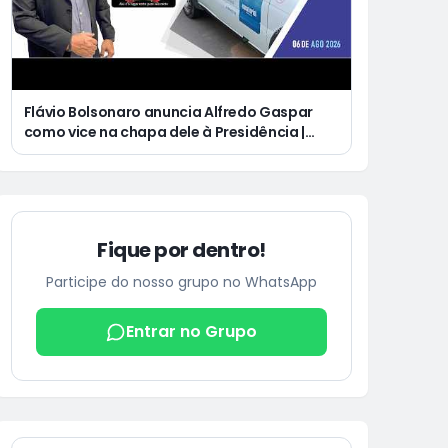
Flávio Bolsonaro anuncia Alfredo Gaspar
como vice na chapa dele à Presidência |
Justiça condena Equatorial a pagar R$ 3 mil
a cliente que ficou cinco dias sem energia
Fique por dentro!
Participe do nosso grupo no WhatsApp
Entrar no Grupo