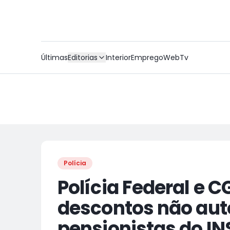
Últimas
Editorias
Interior
Emprego
WebTv
Polícia
Polícia Federal e 
descontos não aut
pensionistas do IN