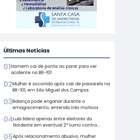
Últimas Notícias
01
Homem cai de ponte ao parar para ver
acidente na BR-101
02
Mulher é socorrida após cair de passarela na
BR-101, em São Miguel dos Campos
03
Balança pode enganar durante o
emagrecimento; entenda três motivos
04
Lula lidera apenas entre eleitores do
Nordeste em eventual 2º turno contra
Flávio Bolsonaro, aponsta Quaest
05
Após relacionamento abusivo, mulher