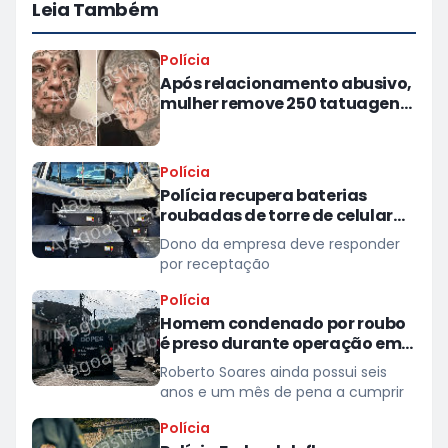
Leia Também
Polícia
Após relacionamento abusivo,
mulher remove 250 tatuagens
feitas à força pelo ex
Polícia
Polícia recupera baterias
roubadas de torre de celular
em provedor de internet em
Dono da empresa deve responder
Teotônio Vilela
por receptação
Polícia
Homem condenado por roubo
é preso durante operação em
São Miguel dos Campos
Roberto Soares ainda possui seis
anos e um mês de pena a cumprir
Polícia