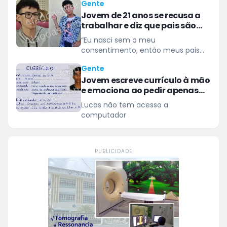
Gente
muitas histórias marcadas pelo
Jovem de 21 anos se recusa a
bom humor
trabalhar e diz que pais são
obrigados a sustentá-lo
“Eu nasci sem o meu
consentimento, então meus pais
são obrigados a me manter", alega
Gente
Jovem escreve currículo à mão
e emociona ao pedir apenas
uma oportunidade de
Lucas não tem acesso a
trabalho
computador
PUBLICIDADE