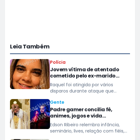
Leia Também
Polícia
Jovem vítima de atentado
cometido pelo ex-marido
morre após 38 dias internada
Raquel foi atingida por vários
no HGE
disparos durante ataque que
também matou seu pai e deixou a
Gente
mãe ferida
Padre gamer concilia fé,
animes, jogos e vida
sacerdotal
Edson Ribeiro relembra infância,
seminário, lives, relação com fiéis,
limites diante das telas, além de