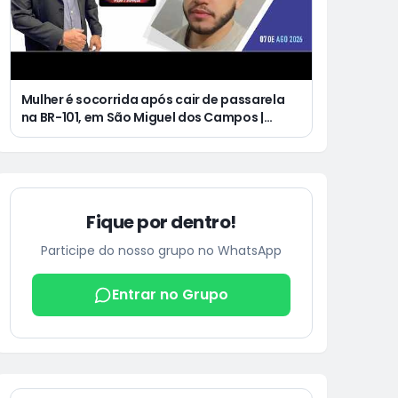
Mulher é socorrida após cair de passarela
na BR-101, em São Miguel dos Campos |
Jovem de 25 anos morre após acidente de
moto no Distrito Luziápolis, em Campo
Alegre
Fique por dentro!
Participe do nosso grupo no WhatsApp
Entrar no Grupo