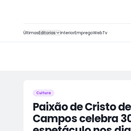
Últimas
Editorias
Interior
Emprego
WebTv
Cultura
Paixão de Cristo d
Campos celebra 3
espetáculo nos dias