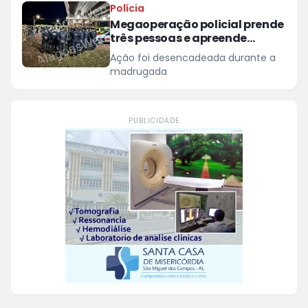
Polícia
Megaoperação policial prende
três pessoas e apreende
drogas e arma em São Miguel
Ação foi desencadeada durante a
dos Campos
madrugada
PUBLICIDADE