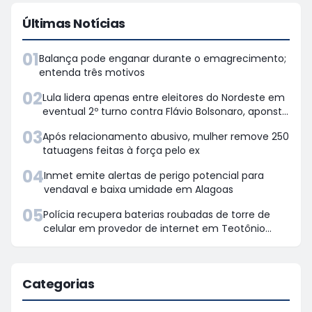
Últimas Notícias
01
Balança pode enganar durante o emagrecimento;
entenda três motivos
02
Lula lidera apenas entre eleitores do Nordeste em
eventual 2º turno contra Flávio Bolsonaro, aponsta
Quaest
03
Após relacionamento abusivo, mulher remove 250
tatuagens feitas à força pelo ex
04
Inmet emite alertas de perigo potencial para
vendaval e baixa umidade em Alagoas
05
Polícia recupera baterias roubadas de torre de
celular em provedor de internet em Teotônio
Vilela
Categorias