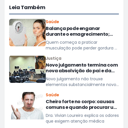
Leia Também
Saúde
Balança pode enganar
durante o emagrecimento;
entenda três motivos
Quem começa a praticar
musculação pode perder gordura e
ganhar massa muscular sem
Justiça
observar uma queda significativa
Novo julgamento termina com
na balança
nova absolvição do pai e da
madrasta de Allexia Sophia
Novo julgamento não trouxe
em São Miguel dos Campos
elementos substancialmente novos
em relação ao processo anterior
Saúde
Cheiro forte no corpo: causas
comuns e quando procurar um
médico
Dra. Vivian Loureiro explica os odores
que exigem atenção médica