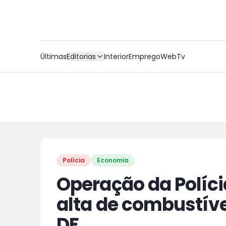
Últimas
Editorias
Interior
Emprego
WebTv
Polícia
Economia
Operação da Políci
alta de combustíve
DF