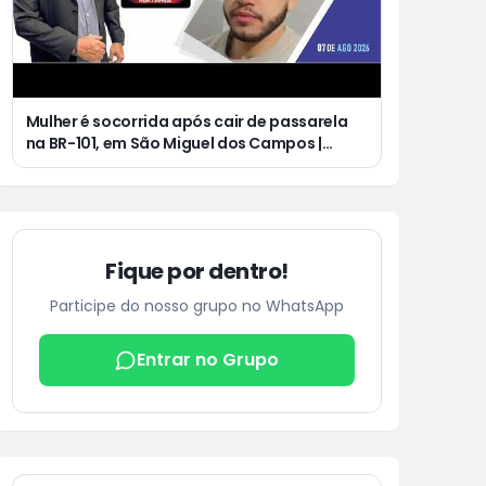
Mulher é socorrida após cair de passarela
na BR-101, em São Miguel dos Campos |
Jovem de 25 anos morre após acidente de
moto no Distrito Luziápolis, em Campo
Alegre
Fique por dentro!
Participe do nosso grupo no WhatsApp
Entrar no Grupo