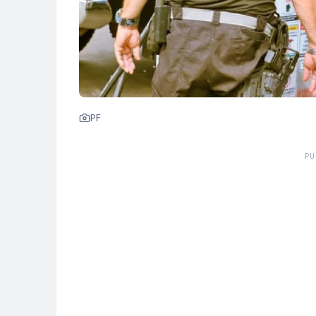
PF
PU