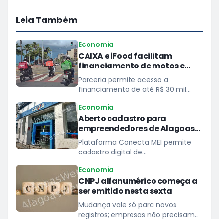
Leia Também
Economia
CAIXA e iFood facilitam
financiamento de motos e
bicicletas elétricas para
Parceria permite acesso a
entregadores
financiamento de até R$ 30 mil
para entregadores parceiros da
Economia
plataforma
Aberto cadastro para
empreendedores de Alagoas
prestarem serviços à Caixa
Plataforma Conecta MEI permite
cadastro digital de
microempreendedores individuais
Economia
para atender demandas de
CNPJ alfanumérico começa a
pequeno porte das unidades do
ser emitido nesta sexta
banco
Mudança vale só para novos
registros; empresas não precisam