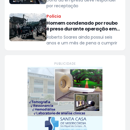
Dono da empresa deve responder
Teotônio Vilela
por receptação
Polícia
Homem condenado por roubo
é preso durante operação em
São Miguel dos Campos
Roberto Soares ainda possui seis
anos e um mês de pena a cumprir
PUBLICIDADE