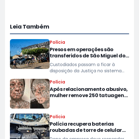
Leia Também
Polícia
Presos em operações são
transferidos de São Miguel dos
Campos para presídios
Custodiados passam a ficar à
disposição da Justiça no sistema
prisional
Polícia
Após relacionamento abusivo,
mulher remove 250 tatuagens
feitas à força pelo ex
Polícia
Polícia recupera baterias
roubadas de torre de celular
em provedor de internet em