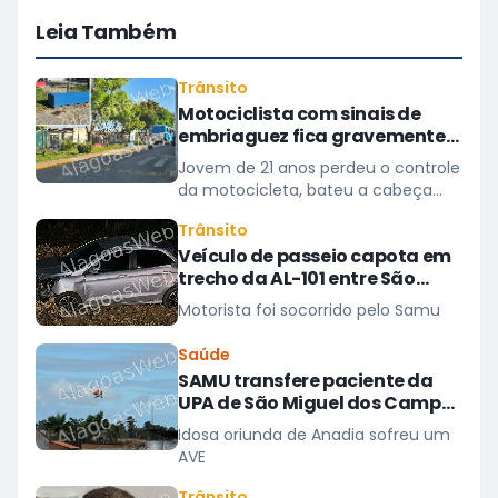
Leia Também
Trânsito
Motociclista com sinais de
embriaguez fica gravemente
ferido após acidente em São
Jovem de 21 anos perdeu o controle
Miguel dos Campos
da motocicleta, bateu a cabeça
em um banco de concreto
Trânsito
Veículo de passeio capota em
trecho da AL-101 entre São
Miguel dos Campos e Barra
Motorista foi socorrido pelo Samu
Saúde
SAMU transfere paciente da
UPA de São Miguel dos Campos
para hospital em Maceió
Idosa oriunda de Anadia sofreu um
AVE
Trânsito