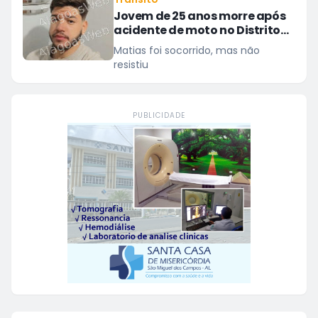
Jovem de 25 anos morre após
acidente de moto no Distrito
Luziápolis, em Campo Alegre
Matias foi socorrido, mas não
resistiu
PUBLICIDADE