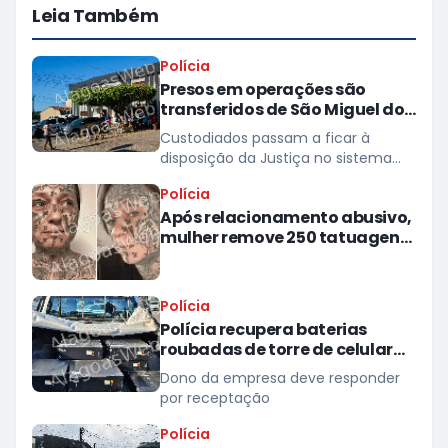
Leia Também
Polícia
Presos em operações são
transferidos de São Miguel dos
Campos para presídios
Custodiados passam a ficar à
disposição da Justiça no sistema
prisional
Polícia
Após relacionamento abusivo,
mulher remove 250 tatuagens
feitas à força pelo ex
Polícia
Polícia recupera baterias
roubadas de torre de celular
em provedor de internet em
Dono da empresa deve responder
Teotônio Vilela
por receptação
Polícia