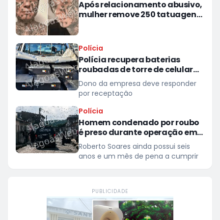
Após relacionamento abusivo,
mulher remove 250 tatuagens
feitas à força pelo ex
Polícia
Polícia recupera baterias
roubadas de torre de celular
em provedor de internet em
Dono da empresa deve responder
Teotônio Vilela
por receptação
Polícia
Homem condenado por roubo
é preso durante operação em
São Miguel dos Campos
Roberto Soares ainda possui seis
anos e um mês de pena a cumprir
PUBLICIDADE