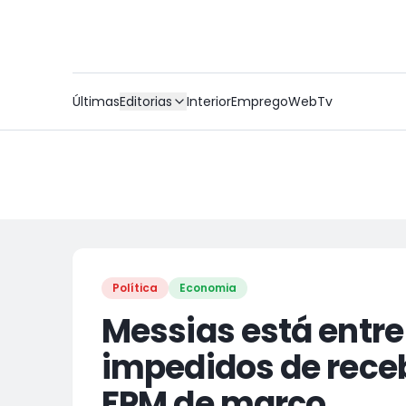
Últimas
Editorias
Interior
Emprego
WebTv
Política
Economia
Messias está entre
impedidos de receb
FPM de março