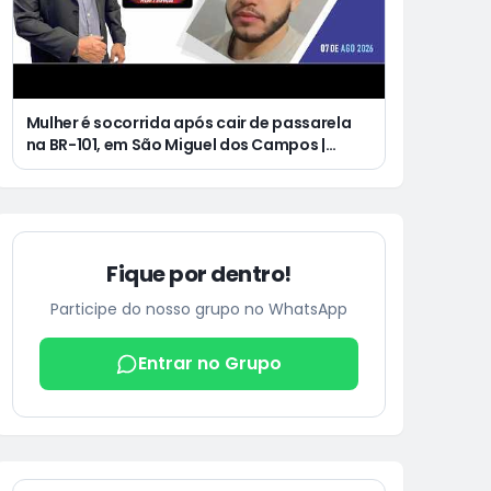
Mulher é socorrida após cair de passarela
na BR-101, em São Miguel dos Campos |
Jovem de 25 anos morre após acidente de
moto no Distrito Luziápolis, em Campo
Alegre
Fique por dentro!
Participe do nosso grupo no WhatsApp
Entrar no Grupo