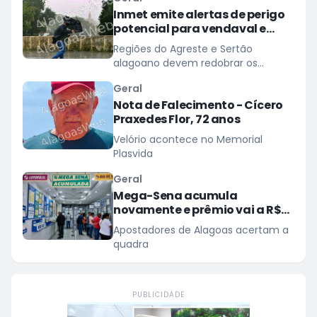
Inmet emite alertas de perigo
potencial para vendaval e
baixa umidade em Alagoas
Regiões do Agreste e Sertão
alagoano devem redobrar os
cuidados com ventos de até 60
Geral
km/h
Nota de Falecimento - Cícero
Praxedes Flor, 72 anos
Velório acontece no Memorial
Plasvida
Geral
Mega-Sena acumula
novamente e prêmio vai a R$
150 milhões
Apostadores de Alagoas acertam a
quadra
PUBLICIDADE