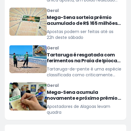
em Fortaleza (CE)
Geral
Mega-Sena sorteia prêmio
acumulado de R$ 165 milhões
neste domingo
Apostas podem ser feitas até as
22h deste sábado
Geral
Tartaruga é resgatada com
ferimentos na Praia de Ipioca,
em Maceió
Tartaruga-de-pente é uma espécie
classificada como criticamente
ameaçada de extinção
Geral
Mega-Sena acumula
novamente e próximo prêmio
chega a R$ 165 milhões
Apostadores de Alagoas levam
quadra