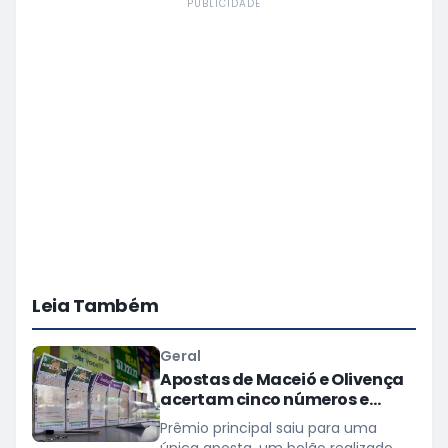
PUBLICIDADE
Leia Também
Geral
Apostas de Maceió e Olivença
acertam cinco números e
levam mais de R$ 22 mil na
Prêmio principal saiu para uma
Mega-Sena
única aposta, um bolão realizado