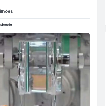
ilhões
Nicácio