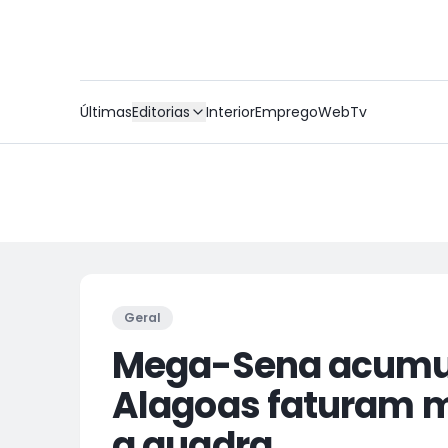
Últimas
Editorias
Interior
Emprego
WebTv
Geral
Mega-Sena acumul
Alagoas faturam ma
a quadra