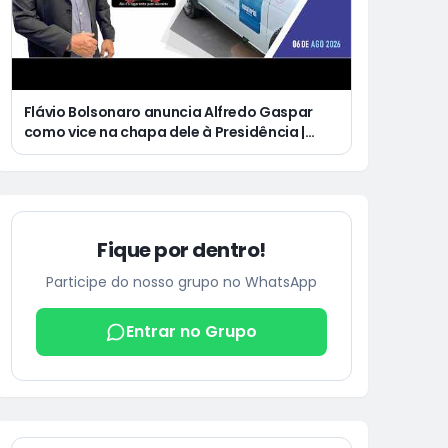
Flávio Bolsonaro anuncia Alfredo Gaspar
como vice na chapa dele à Presidência |
Justiça condena Equatorial a pagar R$ 3 mil
a cliente que ficou cinco dias sem energia
Fique por dentro!
Participe do nosso grupo no WhatsApp
Entrar no Grupo