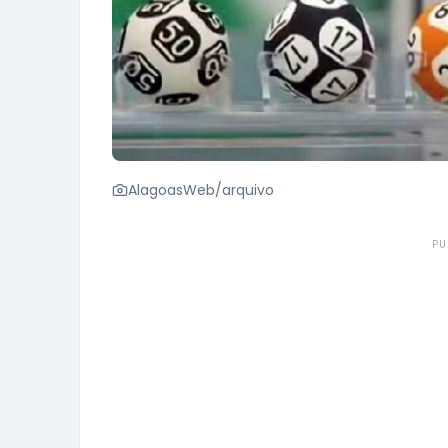
AlagoasWeb/arquivo
PU