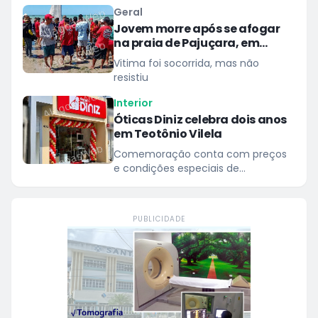
Geral
Jovem morre após se afogar
na praia de Pajuçara, em
Maceió
Vitima foi socorrida, mas não
resistiu
Interior
Óticas Diniz celebra dois anos
em Teotônio Vilela
Comemoração conta com preços
e condições especiais de
pagamento
PUBLICIDADE