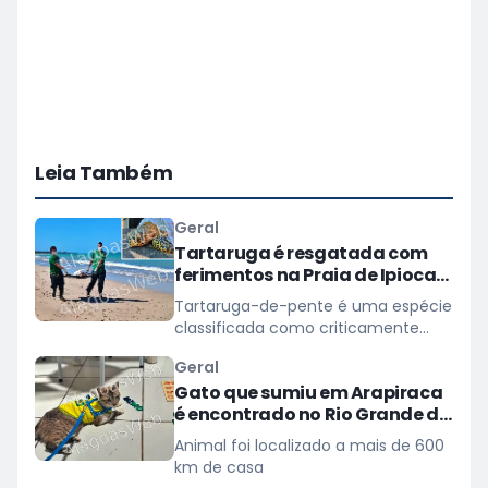
Leia Também
Geral
Tartaruga é resgatada com
ferimentos na Praia de Ipioca,
em Maceió
Tartaruga-de-pente é uma espécie
classificada como criticamente
ameaçada de extinção
Geral
Gato que sumiu em Arapiraca
é encontrado no Rio Grande do
Norte
Animal foi localizado a mais de 600
km de casa