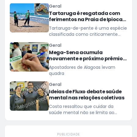
Geral
Tartaruga é resgatada com
ferimentos na Praia de Ipioca,
em Maceió
Tartaruga-de-pente é uma espécie
classificada como criticamente
ameaçada de extinção
Geral
Mega-Sena acumula
novamente e próximo prêmio
chega a R$ 165 milhões
Apostadores de Alagoas levam
quadra
Geral
Ideias de Fluxo debate saúde
mental nas relações coletivas
Costa ressaltou que cuidar da
saúde mental não se limita ao
tratamento de transtornos
PUBLICIDADE