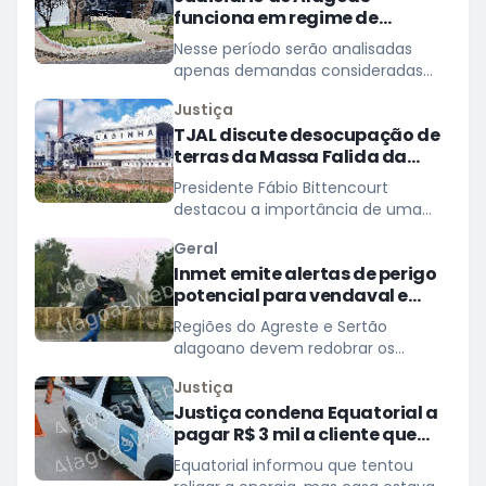
funciona em regime de
plantão nos dias 10 e 11 de
Nesse período serão analisadas
agosto
apenas demandas consideradas
urgentes; atividades e prazos
Justiça
processuais retornam na quarta
TJAL discute desocupação de
(12)
terras da Massa Falida da
Laginha
Presidente Fábio Bittencourt
destacou a importância de uma
solução consensual
Geral
Inmet emite alertas de perigo
potencial para vendaval e
baixa umidade em Alagoas
Regiões do Agreste e Sertão
alagoano devem redobrar os
cuidados com ventos de até 60
Justiça
km/h
Justiça condena Equatorial a
pagar R$ 3 mil a cliente que
ficou cinco dias sem energia
Equatorial informou que tentou