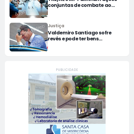
conjuntas de combate ao
assédio eleitoral
Justiça
Valdemiro Santiago sofre
revés e pode ter bens
bloqueados em dívida
milionária
PUBLICIDADE