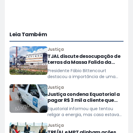
Leia Também
Justiça
TJAL discute desocupação de
terras da Massa Falida da
Laginha
Presidente Fábio Bittencourt
destacou a importância de uma
solução consensual
Justiça
Justiça condena Equatorial a
pagar R$ 3 mil a cliente que
ficou cinco dias sem energia
Equatorial informou que tentou
religar a energia, mas casa estava
escura
Justiça
TRE/AL e MPT alinham ações