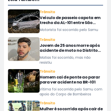
Trânsito
Veículo de passeio capota em
trecho da AL-101 entre São
Miguel dos Campos e Barra
Motorista foi socorrido pelo Samu
Trânsito
Jovem de 25 anos morre após
acidente de moto no Distrito
Luziápolis, em Campo Alegre
Matias foi socorrido, mas não
resistiu
Trânsito
Homem cai de ponte ao parar
para ver acidente na BR-101
Vítima foi socorrida pelo Samu com
apoio do Corpo de Bombeiros
Trânsito
Mulher é socorrida após cair de