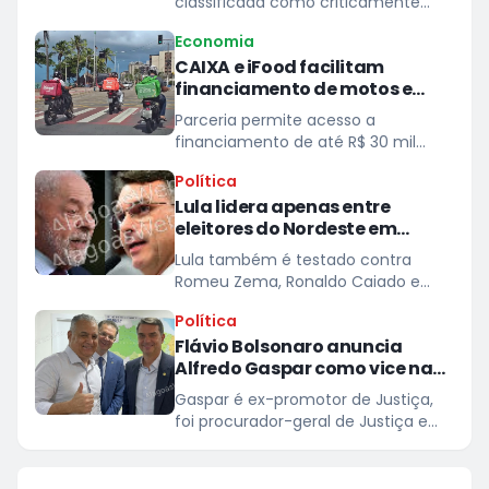
classificada como criticamente
ameaçada de extinção
Economia
CAIXA e iFood facilitam
financiamento de motos e
bicicletas elétricas para
Parceria permite acesso a
entregadores
financiamento de até R$ 30 mil
para entregadores parceiros da
Política
plataforma
Lula lidera apenas entre
eleitores do Nordeste em
eventual 2º turno contra Flávio
Lula também é testado contra
Bolsonaro, aponsta Quaest
Romeu Zema, Ronaldo Caiado e
Renan Santos
Política
Flávio Bolsonaro anuncia
Alfredo Gaspar como vice na
chapa dele à Presidência
Gaspar é ex-promotor de Justiça,
foi procurador-geral de Justiça e
secretário de Segurança Pública do
estado