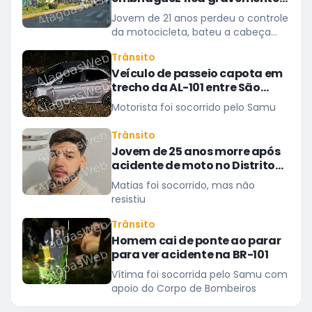
ferido após acidente em São
Jovem de 21 anos perdeu o controle
Miguel dos Campos
da motocicleta, bateu a cabeça
em um banco de concreto
Trânsito
Veículo de passeio capota em
trecho da AL-101 entre São
Miguel dos Campos e Barra
Motorista foi socorrido pelo Samu
Trânsito
Jovem de 25 anos morre após
acidente de moto no Distrito
Luziápolis, em Campo Alegre
Matias foi socorrido, mas não
resistiu
Trânsito
Homem cai de ponte ao parar
para ver acidente na BR-101
Vítima foi socorrida pelo Samu com
apoio do Corpo de Bombeiros