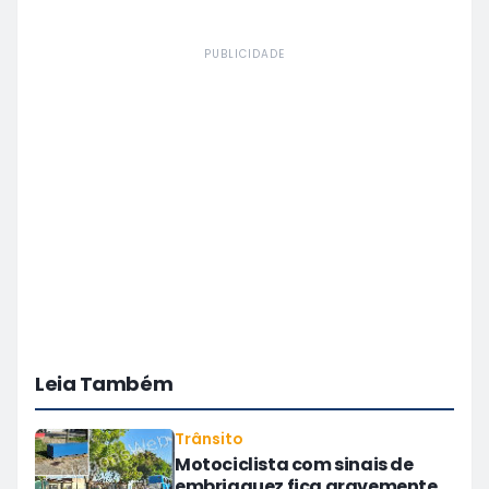
PUBLICIDADE
Leia Também
Trânsito
Motociclista com sinais de
embriaguez fica gravemente