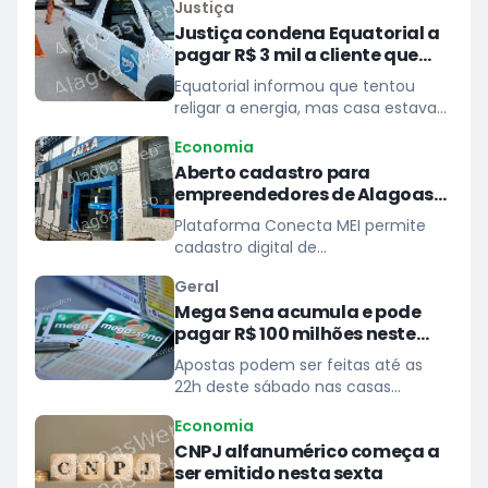
Justiça
Justiça condena Equatorial a
pagar R$ 3 mil a cliente que
ficou cinco dias sem energia
Equatorial informou que tentou
religar a energia, mas casa estava
escura
Economia
Aberto cadastro para
empreendedores de Alagoas
prestarem serviços à Caixa
Plataforma Conecta MEI permite
cadastro digital de
microempreendedores individuais
Geral
para atender demandas de
Mega Sena acumula e pode
pequeno porte das unidades do
pagar R$ 100 milhões neste
banco
domingo
Apostas podem ser feitas até as
22h deste sábado nas casas
lotéricas
Economia
CNPJ alfanumérico começa a
ser emitido nesta sexta