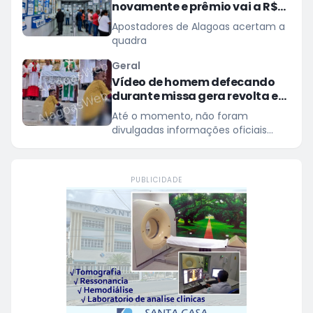
novamente e prêmio vai a R$
150 milhões
Apostadores de Alagoas acertam a
quadra
Geral
Vídeo de homem defecando
durante missa gera revolta e
indignação nas redes sociais
Até o momento, não foram
divulgadas informações oficiais
sobre as providências adotadas
pela Paróquia
PUBLICIDADE