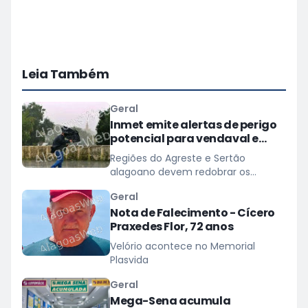
Leia Também
Geral
Inmet emite alertas de perigo
potencial para vendaval e
baixa umidade em Alagoas
Regiões do Agreste e Sertão
alagoano devem redobrar os
cuidados com ventos de até 60
Geral
km/h
Nota de Falecimento - Cícero
Praxedes Flor, 72 anos
Velório acontece no Memorial
Plasvida
Geral
Mega-Sena acumula