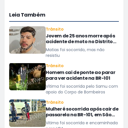
Leia Também
Trânsito
Jovem de 25 anos morre após
acidente de moto no Distrito
Luziápolis, em Campo Alegre
Matias foi socorrido, mas não
resistiu
Trânsito
Homem cai de ponte ao parar
para ver acidente na BR-101
Vítima foi socorrida pelo Samu com
apoio do Corpo de Bombeiros
Trânsito
Mulher é socorrida após cair de
passarela na BR-101, em São
Miguel dos Campos
Vitima foi socorrida e encaminhada