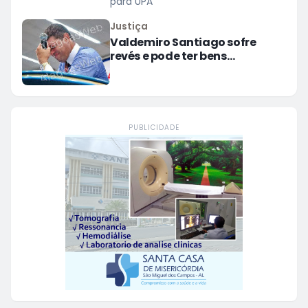
para UPA
Justiça
Valdemiro Santiago sofre
revés e pode ter bens
bloqueados em dívida
milionária
PUBLICIDADE