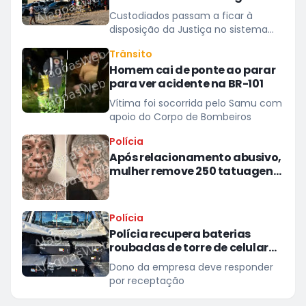
Campos para presídios
Custodiados passam a ficar à
disposição da Justiça no sistema
prisional
Trânsito
Homem cai de ponte ao parar
para ver acidente na BR-101
Vítima foi socorrida pelo Samu com
apoio do Corpo de Bombeiros
Polícia
Após relacionamento abusivo,
mulher remove 250 tatuagens
feitas à força pelo ex
Polícia
Polícia recupera baterias
roubadas de torre de celular
em provedor de internet em
Dono da empresa deve responder
Teotônio Vilela
por receptação