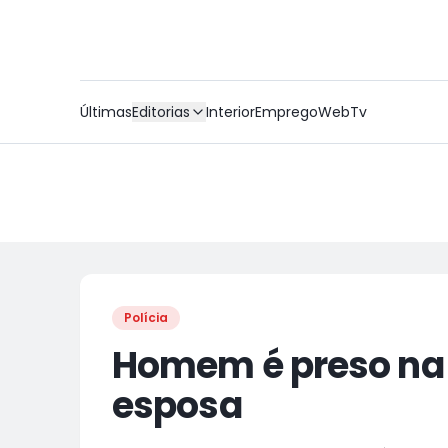
Últimas
Editorias
Interior
Emprego
WebTv
Polícia
Homem é preso na i
esposa