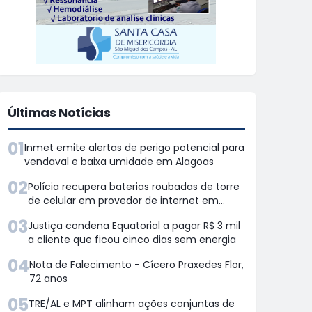
Últimas Notícias
01
Inmet emite alertas de perigo potencial para
vendaval e baixa umidade em Alagoas
02
Polícia recupera baterias roubadas de torre
de celular em provedor de internet em
Teotônio Vilela
03
Justiça condena Equatorial a pagar R$ 3 mil
a cliente que ficou cinco dias sem energia
04
Nota de Falecimento - Cícero Praxedes Flor,
72 anos
05
TRE/AL e MPT alinham ações conjuntas de