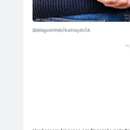
AlagoasWeb/ilustração/IA
PU