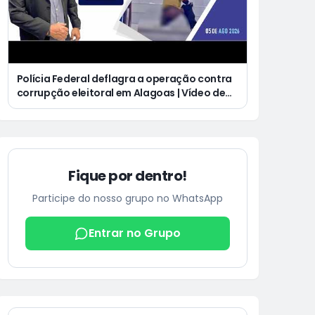
Polícia Federal deflagra a operação contra
corrupção eleitoral em Alagoas | Vídeo de
homem defecando durante missa gera
revolta e indignação nas redes sociais
Fique por dentro!
Participe do nosso grupo no WhatsApp
Entrar no Grupo