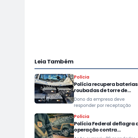
Leia Também
Polícia
Polícia recupera baterias
roubadas de torre de
celular em provedor de
Dono da empresa deve
internet em Teotônio
responder por receptação
Vilela
Polícia
Polícia Federal deflagra 
operação contra
corrupção eleitoral em