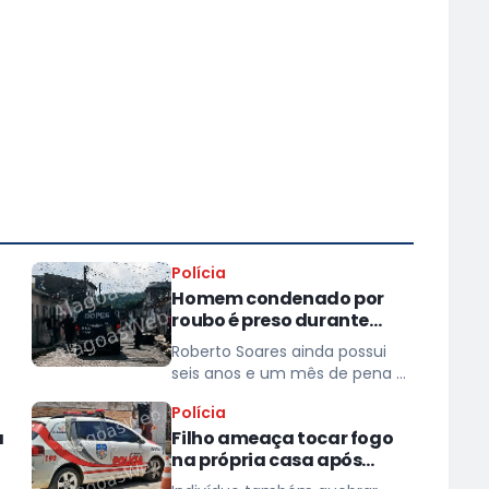
Polícia
Homem condenado por
roubo é preso durante
operação em São Miguel
Roberto Soares ainda possui
dos Campos
seis anos e um mês de pena a
cumprir
Polícia
a
Filho ameaça tocar fogo
na própria casa após
agredir a mãe