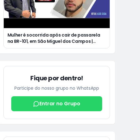
Mulher é socorrida após cair de passarela
na BR-101, em São Miguel dos Campos |
Jovem de 25 anos morre após acidente de
moto no Distrito Luziápolis, em Campo
Alegre
Fique por dentro!
Participe do nosso grupo no WhatsApp
Entrar no Grupo