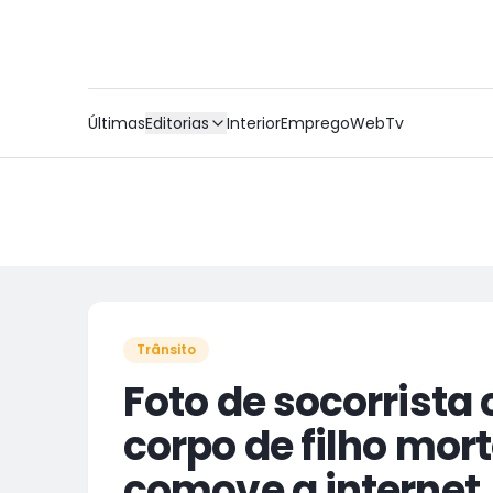
Últimas
Editorias
Interior
Emprego
WebTv
Trânsito
Foto de socorrista
corpo de filho mor
comove a internet