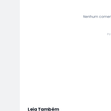
Nenhum comentá
PU
Leia Também